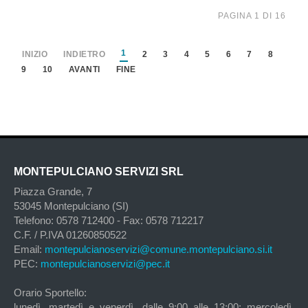
PAGINA 1 DI 16
1
INIZIO
INDIETRO
2
3
4
5
6
7
8
9
10
AVANTI
FINE
MONTEPULCIANO SERVIZI SRL
Piazza Grande, 7
53045 Montepulciano (SI)
Telefono: 0578 712400 - Fax: 0578 712217
C.F. / P.IVA 01260850522
Email:
montepulcianoservizi@comune.montepulciano.si.it
PEC:
montepulcianoservizi@pec.it
Orario Sportello:
lunedì, martedì e venerdì, dalle 9:00 alle 13:00; mercoledì,