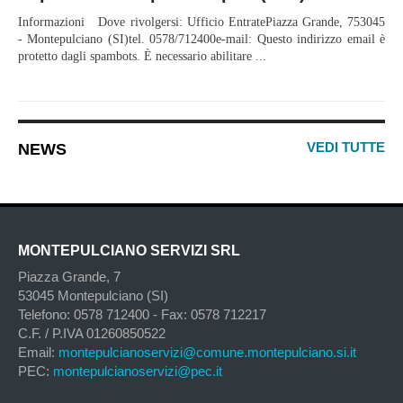
Informazioni Dove rivolgersi: Ufficio EntratePiazza Grande, 753045
- Montepulciano (SI)tel. 0578/712400e-mail: Questo indirizzo email è
protetto dagli spambots. È necessario abilitare ...
VEDI TUTTE
NEWS
MONTEPULCIANO SERVIZI SRL
Piazza Grande, 7
53045 Montepulciano (SI)
Telefono: 0578 712400 - Fax: 0578 712217
C.F. / P.IVA 01260850522
Email:
montepulcianoservizi@comune.montepulciano.si.it
PEC:
montepulcianoservizi@pec.it